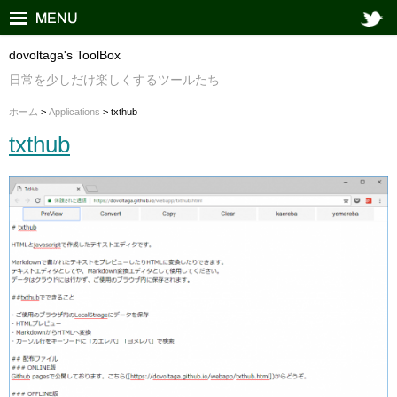
dovoltaga's ToolBox
日常を少しだけ楽しくするツールたち
ホーム
>
Applications
> txthub
txthub